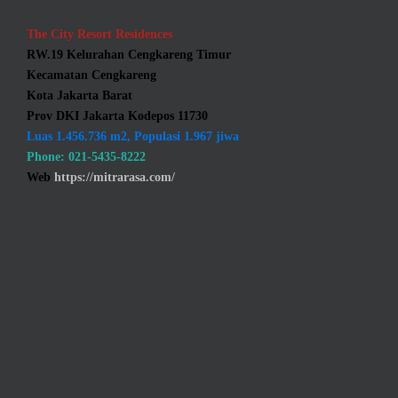
The City Resort Residences
RW.19 Kelurahan Cengkareng Timur
Kecamatan Cengkareng
Kota Jakarta Barat
Prov DKI Jakarta Kodepos 11730
Luas 1.456.736 m2, Populasi 1.967 jiwa
Phone: 021-5435-8222
Web
https://mitrarasa.com/