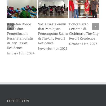
Kegiatan Donor
Sosialisasi Pemilu
Donor Darah
Pera
Darah dan
dan Persiapan
Pertama di
Keme
Pemeriksaan
Pemungutan Suara
Clubhouse The City
ke-78
Kesehatan Gratis
di The City Resort
Resort Residence
Resor
di City Resort
Residence
October 11th, 2023
Septe
Residence
November 4th, 2023
2023
January 15th, 2024
HUBUNGI KAMI