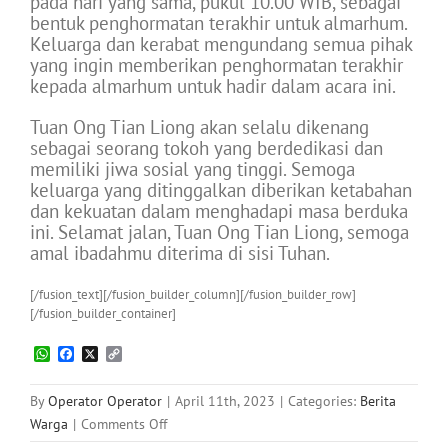
pada hari yang sama, pukul 10.00 WIB, sebagai
bentuk penghormatan terakhir untuk almarhum.
Keluarga dan kerabat mengundang semua pihak
yang ingin memberikan penghormatan terakhir
kepada almarhum untuk hadir dalam acara ini.
Tuan Ong Tian Liong akan selalu dikenang
sebagai seorang tokoh yang berdedikasi dan
memiliki jiwa sosial yang tinggi. Semoga
keluarga yang ditinggalkan diberikan ketabahan
dan kekuatan dalam menghadapi masa berduka
ini. Selamat jalan, Tuan Ong Tian Liong, semoga
amal ibadahmu diterima di sisi Tuhan.
[/fusion_text][/fusion_builder_column][/fusion_builder_row]
[/fusion_builder_container]
WhatsApp
Facebook
X
Copy
Link
By
Operator Operator
|
April 11th, 2023
|
Categories:
Berita
on
Warga
|
Comments Off
Berita