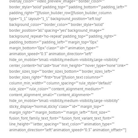
overlay_color=”” video_preview_image=”” border_color=””
border_style=”solid” padding_top=”” padding_bottom=”” padding_left=””
padding_right=””][fusion_builder_row][fusion_builder_column
type=”1_1″ layout=”1_1″ background_position=”left top”
background_color=”” border_color=”” border_style=”solid”
border_position=”all” spacing=”yes” background_image=””
background_repeat=”no-repeat” padding_top=”” padding_right=””
padding_bottom=”” padding_left=”” margin_top=”0px”
margin_bottom=”0px” class=”” id=”” animation_type=””
animation_speed=”0.3″ animation_direction=”left”
hide_on_mobile=”small-visibility,medium-visibility,large-visibility”
center_content=”no” last=”true” min_height=”” hover_type=”none” link=””
border_sizes_top=”” border_sizes_bottom=”” border_sizes_left=””
border_sizes_right=”” first=”true”][fusion_text columns=””
column_min_width=”” column_spacing=”” rule_style=”default”
rule_size=”” rule_color=”” content_alignment_medium=””
content_alignment_small=”” content_alignment=””
hide_on_mobile=”small-visibility,medium-visibility,large-visibility”
sticky_display=”normal,sticky” class=”” id=”” margin_top=””
margin_right=”” margin_bottom=”” margin_left=”” font_size=””
fusion_font_family_text_font=”” fusion_font_variant_text_font=””
line_height=”” letter_spacing=”” text_color=”” animation_type=””
animation_direction=”left” animation_speed=”0.3″ animation_offset=””]