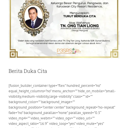
Berita Duka Cita
[fusion_builder_container type=”flex” hundred_percent=”no”
equal_height_columns=”no” menu_anchor=”” hide_on_mobile=”small-
visibility,medium-visibility,large-visibility” class=”” id=””
background_color=”” background_image=””
background_position=”center center” background_repeat=”no-repeat”
fade=”no” background_parallax=”none” parallax_speed=”0.3″
video_mp4=”” video_webm=”” video_ogv=”” video_url=””
video_aspect_ratio=”16:9″ video_loop=”yes” video_mute=”yes”